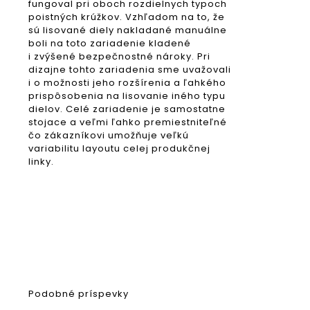
fungoval pri oboch rozdielnych typoch
poistných krúžkov. Vzhľadom na to, že
sú lisované diely nakladané manuálne
boli na toto zariadenie kladené
i zvýšené bezpečnostné nároky. Pri
dizajne tohto zariadenia sme uvažovali
i o možnosti jeho rozšírenia a ľahkého
prispôsobenia na lisovanie iného typu
dielov. Celé zariadenie je samostatne
stojace a veľmi ľahko premiestniteľné
čo zákazníkovi umožňuje veľkú
variabilitu layoutu celej produkčnej
linky.
Podobné príspevky