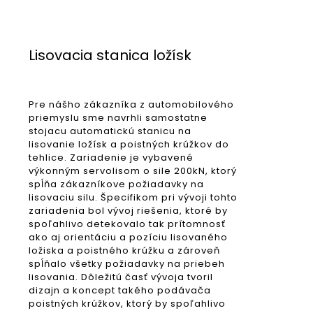
Lisovacia stanica ložísk
Pre nášho zákazníka z automobilového
priemyslu sme navrhli samostatne
stojacu automatickú stanicu na
lisovanie ložísk a poistných krúžkov do
tehlice. Zariadenie je vybavené
výkonným servolisom o sile 200kN, ktorý
spĺňa zákazníkove požiadavky na
lisovaciu silu. Špecifikom pri vývoji tohto
zariadenia bol vývoj riešenia, ktoré by
spoľahlivo detekovalo tak prítomnosť
ako aj orientáciu a pozíciu lisovaného
ložiska a poistného krúžku a zároveň
spĺňalo všetky požiadavky na priebeh
lisovania. Dôležitú časť vývoja tvoril
dizajn a koncept takého podávača
poistných krúžkov, ktorý by spoľahlivo