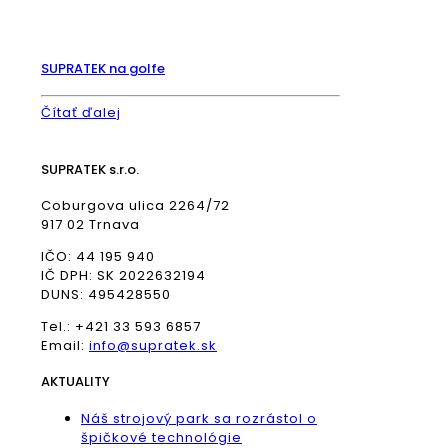
SUPRATEK na golfe
Čítať ďalej
SUPRATEK s.r.o.
Coburgova ulica 2264/72
917 02 Trnava
IČO: 44 195 940
IČ DPH: SK 2022632194
DUNS: 495428550
Tel.: +421 33 593 6857
Email:
info@supratek.sk
AKTUALITY
Náš strojový park sa rozrástol o
špičkové technológie