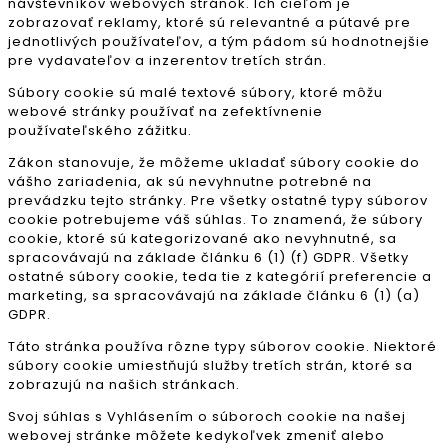
návštevníkov webových stránok. Ich cieľom je
zobrazovať reklamy, ktoré sú relevantné a pútavé pre
jednotlivých používateľov, a tým pádom sú hodnotnejšie
pre vydavateľov a inzerentov tretích strán.
Súbory cookie sú malé textové súbory, ktoré môžu
webové stránky používať na zefektívnenie
používateľského zážitku.
Zákon stanovuje, že môžeme ukladať súbory cookie do
vášho zariadenia, ak sú nevyhnutne potrebné na
prevádzku tejto stránky. Pre všetky ostatné typy súborov
cookie potrebujeme váš súhlas. To znamená, že súbory
cookie, ktoré sú kategorizované ako nevyhnutné, sa
spracovávajú na základe článku 6 (1) (f) GDPR. Všetky
ostatné súbory cookie, teda tie z kategórií preferencie a
marketing, sa spracovávajú na základe článku 6 (1) (a)
GDPR.
Táto stránka používa rôzne typy súborov cookie. Niektoré
súbory cookie umiestňujú služby tretích strán, ktoré sa
zobrazujú na našich stránkach.
Svoj súhlas s Vyhlásením o súboroch cookie na našej
webovej stránke môžete kedykoľvek zmeniť alebo