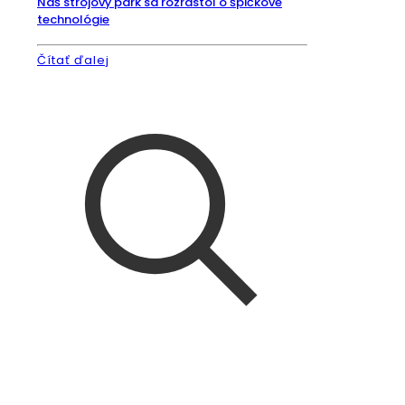
Náš strojový park sa rozrástol o špičkové
technológie
Čítať ďalej