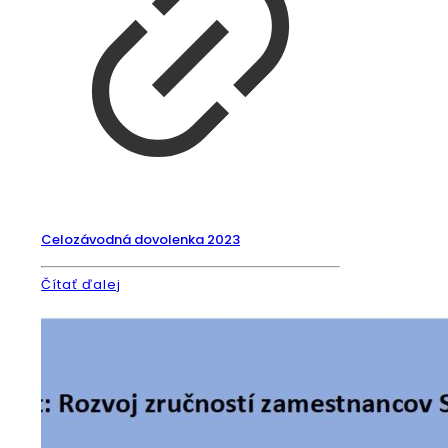
Celozávodná dovolenka 2023
Čítať ďalej