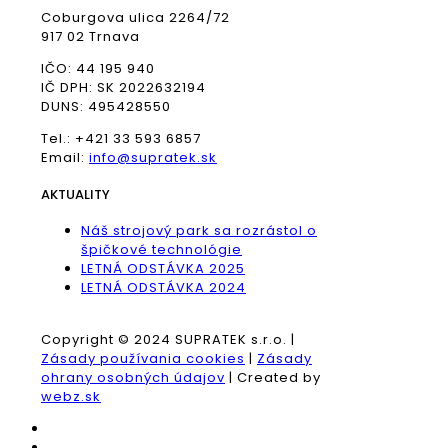
Coburgova ulica 2264/72
917 02 Trnava
IČO: 44 195 940
IČ DPH: SK 2022632194
DUNS: 495428550
Tel.: +421 33 593 6857
Email:
info@supratek.sk
AKTUALITY
Náš strojový park sa rozrástol o
špičkové technológie
LETNÁ ODSTÁVKA 2025
LETNÁ ODSTÁVKA 2024
Copyright © 2024 SUPRATEK s.r.o. |
Zásady používania cookies
|
Zásady
ohrany osobných údajov
| Created by
webz.sk