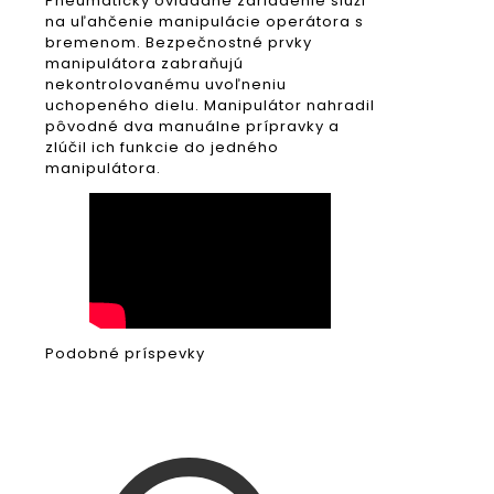
Pneumaticky ovládané zariadenie slúži
na uľahčenie manipulácie operátora s
bremenom. Bezpečnostné prvky
manipulátora zabraňujú
nekontrolovanému uvoľneniu
uchopeného dielu. Manipulátor nahradil
pôvodné dva manuálne prípravky a
zlúčil ich funkcie do jedného
manipulátora.
Podobné príspevky